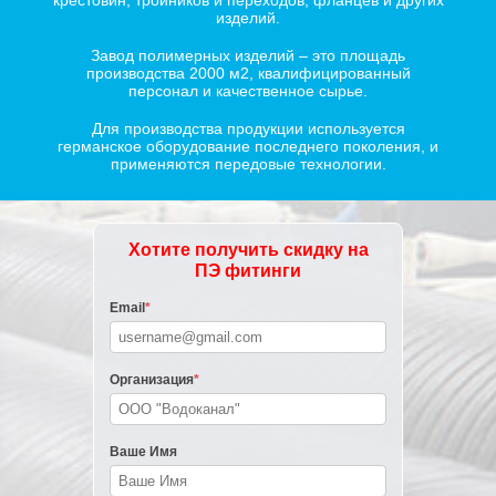
крестовин, тройников и переходов, фланцев и других
изделий.
Завод полимерных изделий – это площадь
производства 2000 м2, квалифицированный
персонал и качественное сырье.
Для производства продукции используется
германское оборудование последнего поколения, и
применяются передовые технологии.
Хотите получить скидку на
ПЭ фитинги
Email
*
Организация
*
Ваше Имя