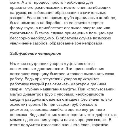
осям. А этот процесс просто необходим для
правильного расположения, исключения изгибающих
нагрузок, во избежание образования значительных
зазоров. Если долгое время труба хранилась в штабеле,
была намотана на барабан, то ее сечение теряет
форму круга, а приобретает овальное очертание или
треугольное. В таком случае применение позиционера
бесспорно необходимо. В обратном случае возможно
увеличение зазоров, образование зон непровара.
Заблуждение четвертое
Наличие внутренних упоров муфты является
несомненным достоинством. Эти приспособления
позволяют сварщику быстрее и точнее выполнять свою
работу. Ведь при отсутствии упоров приходится
работнику каждый раз отмечать маркером границы
сварки, глубину надвигания муфты. При использовании
малых диаметров труб с упорами, необходимость
каждый раз делать отметки отпадает. Это значительно
экономит время. Но при сварке труб большего
диаметра, возможна ошибка в оценке внутреннего
перекоса. Ведь работник может оценить этот дефект, как
момент достижения упора и начать процесс сварки. В
итоге получится отслоение внешнего слоя, короткое